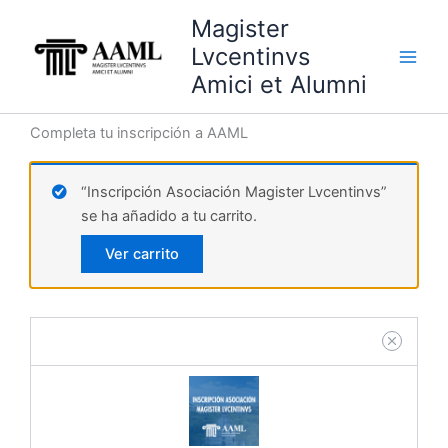
Ir
Main
Magister
al
Lvcentinvs
Men
contenido
Amici et Alumni
Completa tu inscripción a AAML
Inscrip
Asocia
“Inscripción Asociación Magister Lvcentinvs”
Magist
se ha añadido a tu carrito.
Lvcent
cantid
Ver carrito